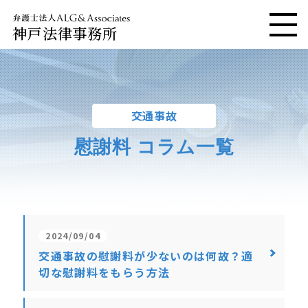
神戸法律事務所
メニ
交通事故
慰謝料 コラム一覧
2024/09/04
交通事故の慰謝料が少ないのは何故？適
切な慰謝料をもらう方法