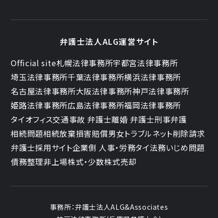
弁護士法人ALG運営サイト
Official site
札幌法律事務所
宇都宮法律事務所
埼玉法律事務所
千葉法律事務所
横浜法律事務所
名古屋法律事務所
大阪法律事務所
神戸法律事務所
姫路法律事務所
広島法律事務所
福岡法律事務所
タイオフィス
交通事故 弁護士
離婚 弁護士
刑事弁護
相続問題
相続放棄
損害賠償
男女トラブル
ネット削除請求
弁護士採用サイト
企業側 人事・労務
タイ法務
いじめ問題
債務整理
非上場株式・少数株式売却
事務所：
弁護士法人ALG&Associates