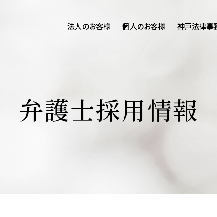
法人のお客様
個人のお客様
神戸法律事
客様ご相談
個人のお客様ご相談
専用サイト
交通事故
労務専用サイト
医療過誤
弁護士採用情報
離婚問題
刑事事件
相続問題
損害賠償