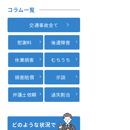
コラム一覧
交通事故全て
慰謝料
後遺障害
休業損害
むちうち
損害賠償
示談
弁護士依頼
過失割合
どのような状況で