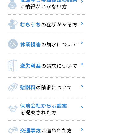
に納得がいかない方
むちうち
の症状がある方
休業損害
の請求について
逸失利益
の請求について
慰謝料
の請求について
保険会社から示談案
を提案された方
交通事故
に遭われた方