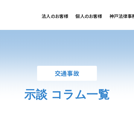
法人のお客様
個人のお客様
神戸法律事
客様ご相談
個人のお客様ご相談
専用サイト
交通事故
労務専用サイト
医療過誤
離婚問題
刑事事件
交通事故
相続問題
損害賠償
示談 コラム一覧