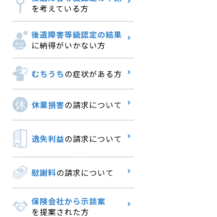
を考えている方
後遺障害等級認定の結果
に納得がいかない方
むちうち
の症状がある方
休業損害
の請求について
逸失利益
の請求について
慰謝料
の請求について
保険会社から示談案
を提案された方