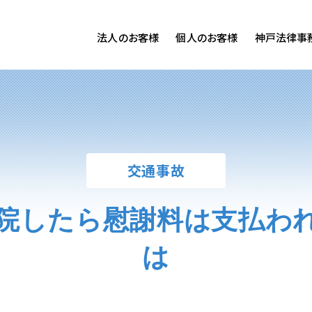
法人のお客様
個人のお客様
神戸法律事
客様ご相談
個人のお客様ご相談
専用サイト
交通事故
労務専用サイト
医療過誤
離婚問題
刑事事件
交通事故
相続問題
損害賠償
院したら慰謝料は支払わ
は