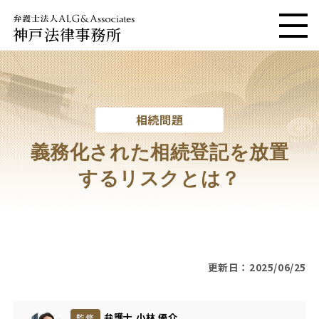
神戸法律事務所
メニ
相続問題
義務化された相続登記を放置
するリスクとは？
更新日：2025/06/25
弁護士 小林 優介
監修