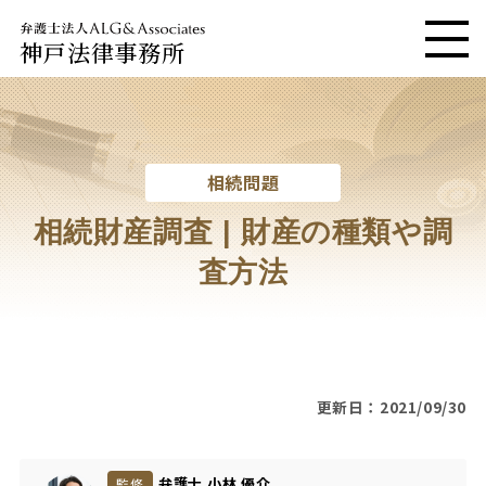
神戸法律事務所
メニ
相続問題
相続財産調査 | 財産の種類や調
査方法
更新日：2021/09/30
弁護士 小林 優介
監修