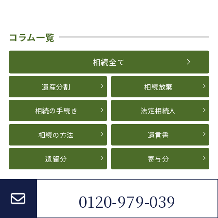
コラム一覧
相続全て
遺産分割
相続放棄
相続の手続き
法定相続人
相続の方法
遺言書
遺留分
寄与分
0120-979-039
どのような状況で
お困りです