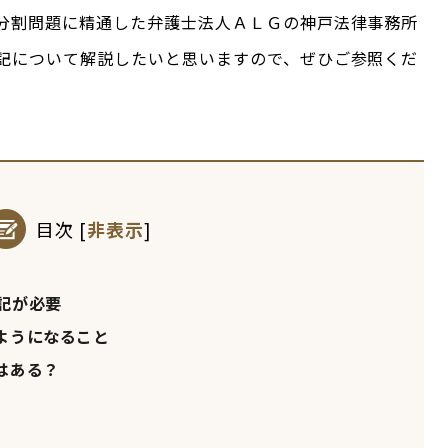
分割問題に精通した弁護士法人ＡＬＧの神戸法律事務所
記について解説したいと思いますので、ぜひご参照くだ
目次
[
非表示
]
記が必要
ようになること
はある？