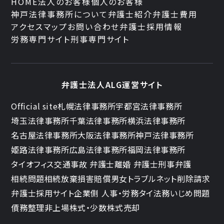
HOME
法人のお客様
個人のお客様
神戸法律事務所について
弁護士紹介
弁護士費用
アクセスマップ
お問い合わせ
弁護士採用情報
労務専門サイト
刑事専門サイト
弁護士法人ALG運営サイト
Official site
札幌法律事務所
宇都宮法律事務所
埼玉法律事務所
千葉法律事務所
横浜法律事務所
名古屋法律事務所
大阪法律事務所
神戸法律事務所
姫路法律事務所
広島法律事務所
福岡法律事務所
タイオフィス
交通事故 弁護士
離婚 弁護士
刑事弁護
相続問題
相続放棄
損害賠償
男女トラブル
ネット削除請求
弁護士採用サイト
企業側 人事・労務
タイ法務
いじめ問題
債務整理
非上場株式・少数株式売却