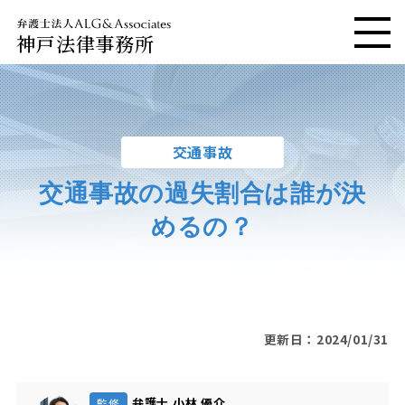
神戸法律事務所
メニ
交通事故
交通事故の過失割合は誰が決
めるの？
更新日：2024/01/31
弁護士 小林 優介
監修