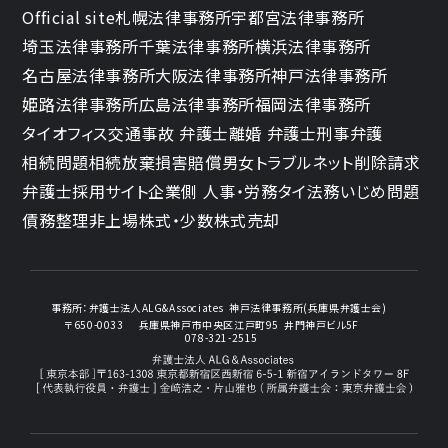
Official site
札幌法律事務所
宇都宮法律事務所
埼玉法律事務所
千葉法律事務所
横浜法律事務所
名古屋法律事務所
大阪法律事務所
神戸法律事務所
姫路法律事務所
広島法律事務所
福岡法律事務所
タイオフィス
交通事故 弁護士
離婚 弁護士
刑事弁護
相続問題
相続放棄
損害賠償
男女トラブル
ネット削除請求
弁護士採用サイト
企業側 人事・労務
タイ法務
いじめ問題
債務整理
非上場株式・少数株式売却
事務所：
弁護士法人ALG&Associates
神戸法律事務所(兵庫県弁護士会)
〒650-0033
兵庫県神戸市中央区江戸町95
井門神戸ビル5F
078-321-2515