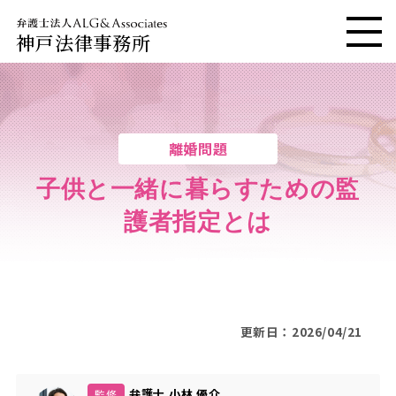
神戸法律事務所
メニ
離婚問題
子供と一緒に暮らすための監
護者指定とは
更新日：2026/04/21
弁護士 小林 優介
監修