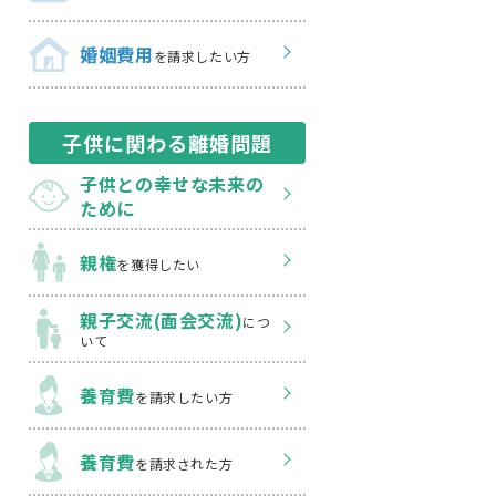
婚姻費用
を請求したい方
子供に関わる離婚問題
子供との幸せな
未来の
ために
親権
を獲得したい
親子交流(面会交流)
につ
いて
養育費
を請求したい方
養育費
を請求された方