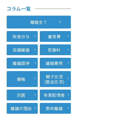
コラム一覧
離婚全て
財産分与
養育費
協議離婚
慰謝料
離婚調停
婚姻費用
親子交流
親権
(面会交流)
別居
有責配偶者
離婚の理由
熟年離婚