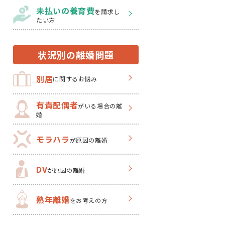
未払いの養育費
を
請求し
たい方
状況別の離婚問題
別居
に関するお悩み
有責配偶者
がいる場合の離
婚
モラハラ
が原因の離婚
DV
が原因の離婚
熟年離婚
をお考えの方