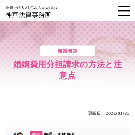
神戸法律事務所
メニ
離婚問題
婚姻費用分担請求の方法と注
意点
更新日：2022/01/31
弁護士 小林 優介
監修