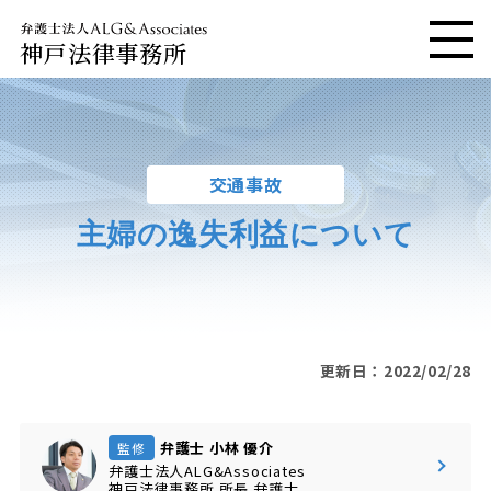
神戸法律事務所
メニ
交通事故
主婦の逸失利益について
更新日：2022/02/28
弁護士 小林 優介
監修
弁護士法人ALG&Associates
神戸法律事務所
所長
弁護士