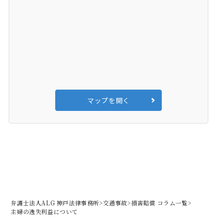
マップを開く
弁護士法人ALG 神戸法律事務所
>
交通事故
>
損害賠償 コラム一覧
>
主婦の逸失利益について