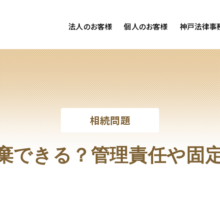
法人のお客様
個人のお客様
神戸法律事
客様ご相談
個人のお客様ご相談
専用サイト
交通事故
労務専用サイト
医療過誤
離婚問題
刑事事件
相続問題
相続問題
損害賠償
棄できる？管理責任や固