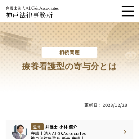
神戸法律事務所
メニ
相続問題
療養看護型の寄与分とは
更新日：2023/12/28
弁護士 小林 優介
監修
弁護士法人ALG&Associates
神戸法律事務所
所長
弁護士