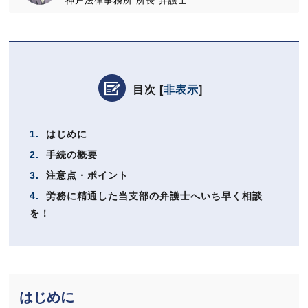
神戸法律事務所
所長
弁護士
目次
[
非表示
]
1.
はじめに
2.
手続の概要
3.
注意点・ポイント
4.
労務に精通した当支部の弁護士へいち早く相談
を！
はじめに