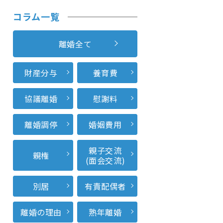
コラム一覧
離婚全て
財産分与
養育費
協議離婚
慰謝料
離婚調停
婚姻費用
親子交流
親権
(面会交流)
別居
有責配偶者
離婚の理由
熟年離婚