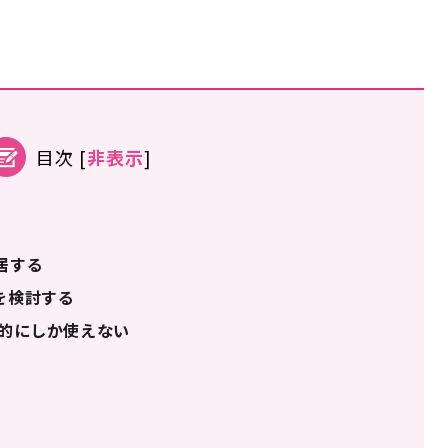
。
目次
[
非表示
]
居する
を検討する
的にしか使えない