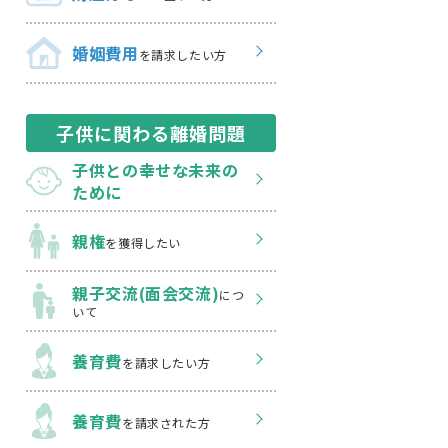
婚姻費用
を請求したい方
子供に関わる離婚問題
子供との幸せな
未来の
ために
親権
を獲得したい
親子交流(面会交流)
につ
いて
養育費
を請求したい方
養育費
を請求された方