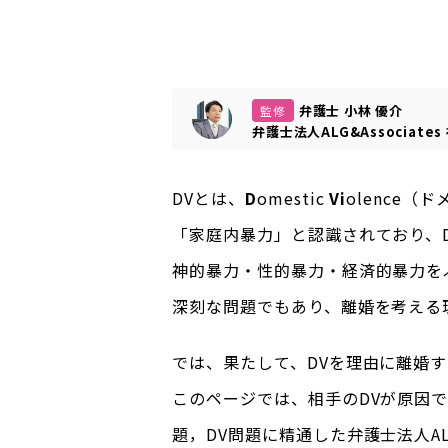
弁護士 小林 優介
監修
弁護士法人ALG&Associates
DVとは、
D
omestic
Vi
olence
「家庭内暴力」と認識されており、
神的暴力・性的暴力・経済的暴力を
深刻な問題でもあり、離婚を考える
では、果たして、DVを理由に離婚
このページでは、相手のDVが原因
題，DV問題に精通した弁護士法人A