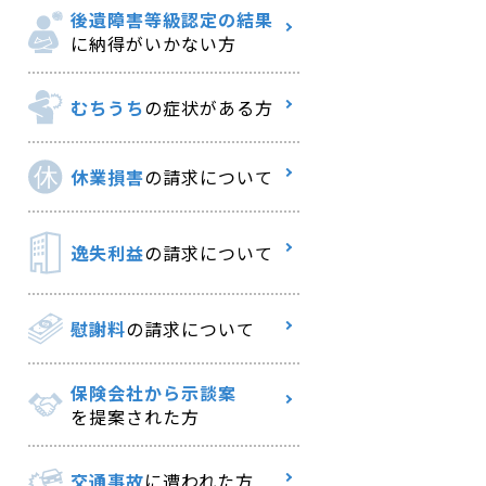
後遺障害等級認定の結果
に納得がいかない方
むちうち
の症状がある方
休業損害
の請求について
逸失利益
の請求について
慰謝料
の請求について
保険会社から示談案
を提案された方
交通事故
に遭われた方