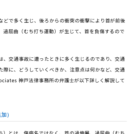
などで多く生じ、後ろからの衝突の衝撃により首が前後
、過屈曲（むち打ち運動）が生じて、首を負傷するので
は、交通事故に遭ったときに多く生じるのであり、交通
た際に、どうしていくべきか、注意点は何かなど、交通
ociates 神戸法律事務所の弁護士が以下詳しく解説して
追加）
ち）とは、傷病名ではなく、首の過伸展、過屈曲（むち