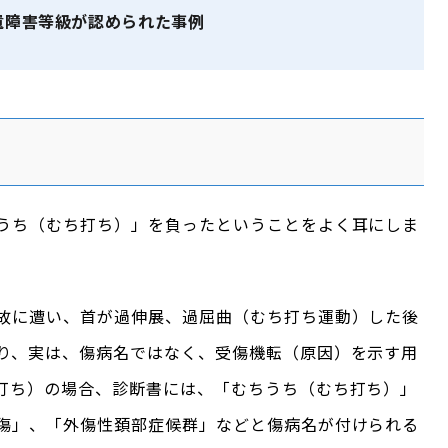
遺障害等級が認められた事例
うち（むち打ち）」を負ったということをよく耳にしま
故に遭い、首が過伸展、過屈曲（むち打ち運動）した後
り、実は、傷病名ではなく、受傷機転（原因）を示す用
打ち）の場合、診断書には、「むちうち（むち打ち）」
傷」、「外傷性頚部症候群」などと傷病名が付けられる