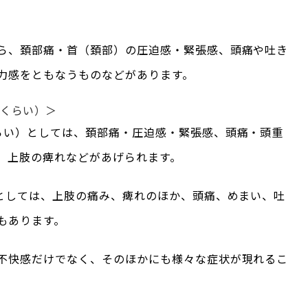
ら、頚部痛・首（頚部）の圧迫感・緊張感、頭痛や吐き
力感をともなうものなどがあります。
月くらい）＞
らい）としては、頚部痛・圧迫感・緊張感、頭痛・頭重
、上肢の痺れなどがあげられます。
）としては、上肢の痛み、痺れのほか、頭痛、めまい、吐
もあります。
不快感だけでなく、そのほかにも様々な症状が現れるこ