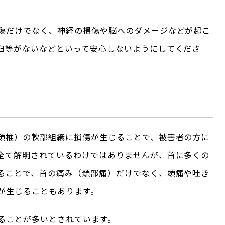
傷だけでなく、神経の損傷や脳へのダメージなどが起こ
臼等がないなどといって安心しないようにしてくださ
頚椎）の軟部組織に損傷が生じることで、被害者の方に
全て解明されているわけではありませんが、首に多くの
ることで、首の痛み（頚部痛）だけでなく、頭痛や吐き
が生じることもあります。
ることが多いとされています。