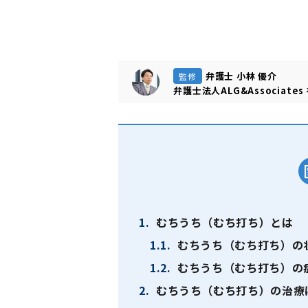
弁護士 小林 優介
監修
弁護士法人ALG&Associates
1.
むちうち（むち打ち）とは
1.1.
むちうち（むち打ち）の
1.2.
むちうち（むち打ち）の
2.
むちうち（むち打ち）の治療