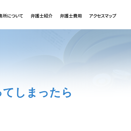
務所について
弁護士紹介
弁護士費用
アクセスマップ
ってしまったら