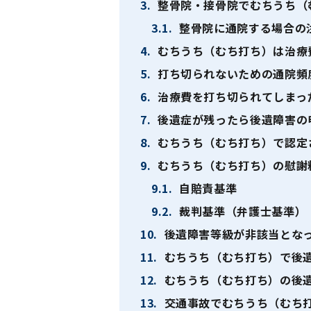
3.
整骨院・接骨院でむちうち（
3.1.
整骨院に通院する場合の
4.
むちうち（むち打ち）は治療
5.
打ち切られないための通院頻
6.
治療費を打ち切られてしまっ
7.
後遺症が残ったら後遺障害の
8.
むちうち（むち打ち）で認定
9.
むちうち（むち打ち）の慰謝
9.1.
自賠責基準
9.2.
裁判基準（弁護士基準）
10.
後遺障害等級が非該当とな
11.
むちうち（むち打ち）で後
12.
むちうち（むち打ち）の後
13.
交通事故でむちうち（むち