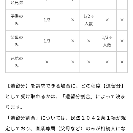
と兄弟
子供の
1/2÷
1/2
×
×
×
み
人数
父母の
1/3÷
1/3
×
×
×
み
人数
兄弟の
×
×
×
×
×
み
【遺留分】を請求できる場合に、どの程度【遺留分】
として受け取れるかは、「遺留分割合」によって決ま
ります。
「遺留分割合」については、民法１０４２条１項が規
定しており、直系尊属（父母など）のみが相続人にな