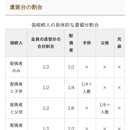
遺留分の割合
各相続人の具体的な遺留分割合
配
全員の遺留分の
兄
相続人
偶
子供
父母
合計割合
弟
者
配偶者
1/2
1/2
×
×
×
のみ
配偶者
1/4÷
1/2
1/4
×
×
と子供
人数
配偶者
1/6÷
1/2
2/6
×
×
と父母
人数
配偶者
1/2
1/2
×
×
×