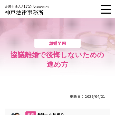
神戸法律事務所
メニ
離婚問題
協議離婚で後悔しないための
進め方
更新日：2026/04/21
弁護士 小林 優介
監修