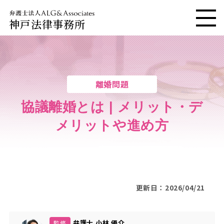
神戸法律事務所
メニ
離婚問題
協議離婚とは | メリット・デ
メリットや進め方
更新日：2026/04/21
弁護士 小林 優介
監修