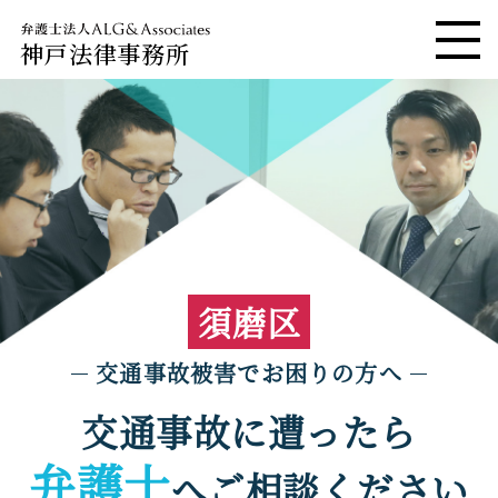
神戸法律事務所
メニ
須磨区
交通事故被害でお困りの方へ
交通事故に遭ったら
弁護士
へご相談ください