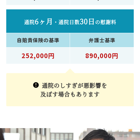
6ヶ月
30日
通院
・
通院日数
の慰謝料
自賠責保険
の基準
弁護士
基準
252,000円
890,000円
通院のしすぎが悪影響を
及ぼす場合もあります