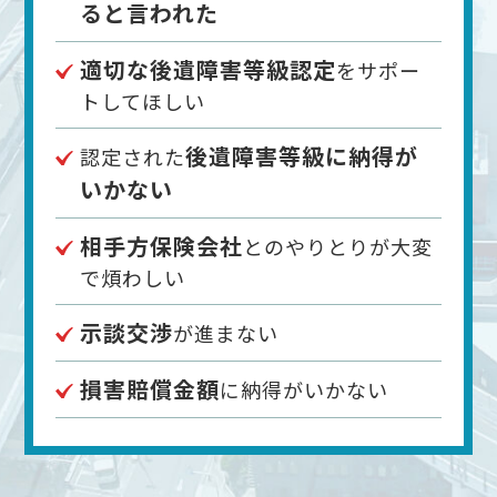
ると言われた
適切な後遺障害等級認定
をサポー
トしてほしい
後遺障害等級に納得が
認定された
いかない
相手方保険会社
とのやりとりが大変
で煩わしい
示談交渉
が進まない
損害賠償金額
に納得がいかない