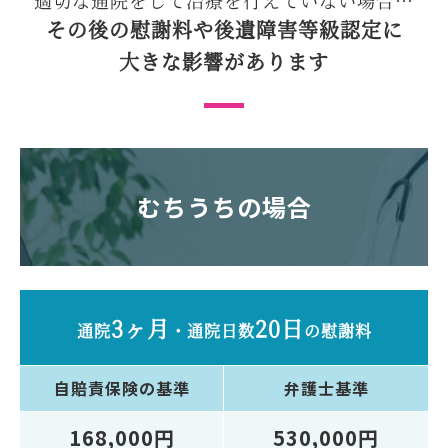
適切な通院をして
治療を行えていない場合…
その後の慰謝料や後遺障害等級認定に
大きな影響があります
むちうちの場合
3ヶ月
20日
通院
・
通院日数
の慰謝料
自賠責保険
の基準
弁護士
基準
168,000円
530,000円