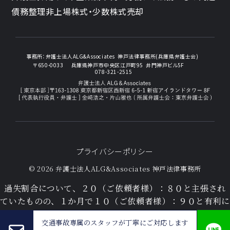
債務整理
非上場株式・少数株式売却
事務所：
弁護士法人ALG&Associates
神戸法律事務所(兵庫県弁護士会)
〒650-0033
兵庫県神戸市中央区江戸町95
井門神戸ビル5F
078-321-2515
プライバシーポリシー
© 2026 弁護士法人ALG&Associates
神戸法律事務所
過失割合について、２０（ご依頼者様）：８０と主張され
ていたものの、１か月で１０（ご依頼者様）：９０と有利に
合意した事例
交通事故専属のスタッフが
丁寧にご対応します