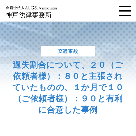
神戸法律事務所
メニ
交通事故
過失割合について、２０（ご
依頼者様）：８０と主張され
ていたものの、１か月で１０
（ご依頼者様）：９０と有利
に合意した事例