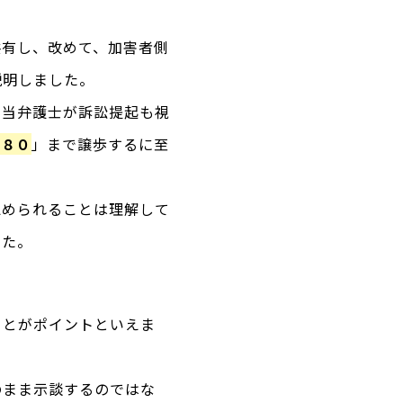
共有し、改めて、加害者側
説明しました。
担当弁護士が訴訟提起も視
：８０
」まで譲歩するに至
認められることは理解して
した。
ことがポイントといえま
のまま示談するのではな