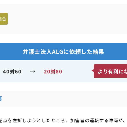
割合
弁護士法人ALGに依頼した結果
→
40対60
20対80
より有利に
要
差点を左折しようとしたところ、加害者の運転する車両が