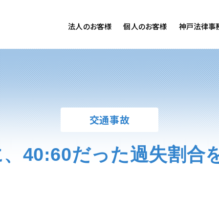
法人のお客様
個人のお客様
神戸法律事
客様ご相談
個人のお客様ご相談
専用サイト
交通事故
労務専用サイト
医療過誤
離婚問題
刑事事件
交通事故
相続問題
損害賠償
40:60だった過失割合を