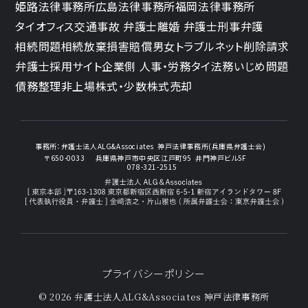
姫路法律事務所
広島法律事務所
福岡法律事務所
タイオフィス
交通事故 弁護士
離婚 弁護士
刑事弁護
相続問題
相続放棄
損害賠償
男女トラブル
ネット削除請求
弁護士採用サイト
企業側 人事・労務
タイ法務
いじめ問題
債務整理
非上場株式・少数株式売却
事務所：
弁護士法人ALG&Associates
神戸法律事務所(兵庫県弁護士会)
〒650-0033
兵庫県神戸市中央区江戸町95
井門神戸ビル5F
078-321-2515
プライバシーポリシー
© 2026 弁護士法人ALG&Associates
神戸法律事務所