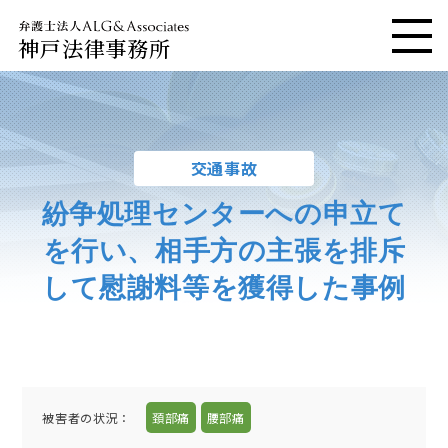
神戸法律事務所
メニ
交通事故
紛争処理センターへの申立て
を行い、相手方の主張を排斥
して慰謝料等を獲得した事例
被害者の状況：
頚部痛
腰部痛