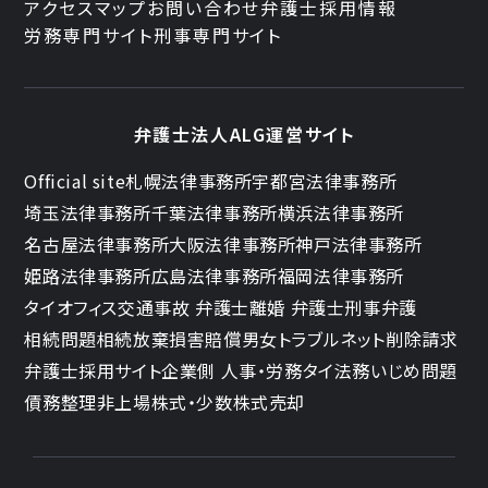
アクセスマップ
お問い合わせ
弁護士採用情報
労務専門サイト
刑事専門サイト
弁護士法人ALG運営サイト
Official site
札幌法律事務所
宇都宮法律事務所
埼玉法律事務所
千葉法律事務所
横浜法律事務所
名古屋法律事務所
大阪法律事務所
神戸法律事務所
姫路法律事務所
広島法律事務所
福岡法律事務所
タイオフィス
交通事故 弁護士
離婚 弁護士
刑事弁護
相続問題
相続放棄
損害賠償
男女トラブル
ネット削除請求
弁護士採用サイト
企業側 人事・労務
タイ法務
いじめ問題
債務整理
非上場株式・少数株式売却