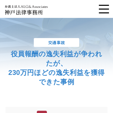
神戸法律事務所
メニ
交通事故
役員報酬の逸失利益が争われ
たが、
230万円ほどの逸失利益を獲得
できた事例