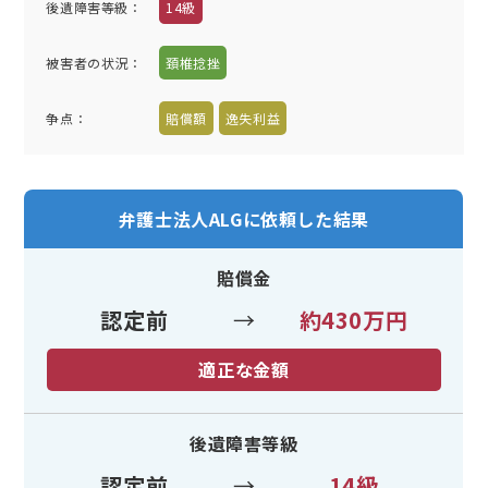
後遺障害等級：
14級
被害者の状況：
頚椎捻挫
争点：
賠償額
逸失利益
弁護士法人ALGに依頼した結果
賠償金
認定前
→
約430万円
適正な金額
後遺障害等級
認定前
→
14級