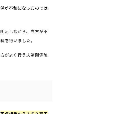
関係が不和になったのでは
を明示しながら、当方が不
謝料を行いました。
手方がよく行う夫婦関係破
。
、
不貞相手から１５０万円