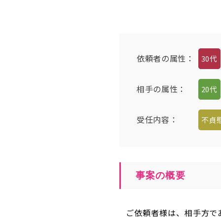
依頼者の属性
：
30代
相手の属性
：
20代
受任内容
：
不貞
事案の概要
ご依頼者様は、相手方で