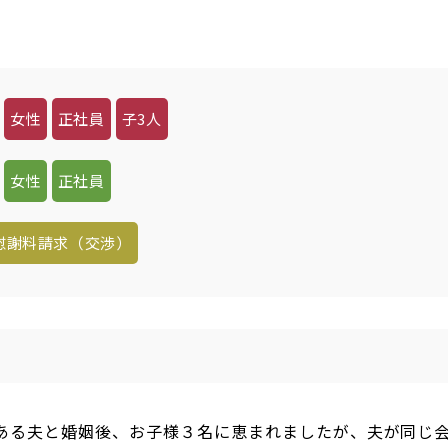
女性
正社員
子3人
女性
正社員
慰謝料請求（交渉）
ある夫と婚姻後、お子様３名に恵まれましたが、夫が同じ