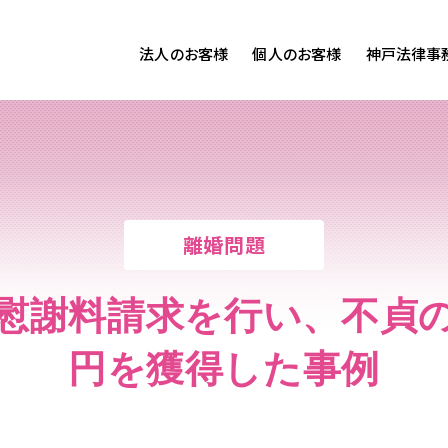
法人のお客様
個人のお客様
神戸法律事
客様ご相談
個人のお客様ご相談
専用サイト
交通事故
労務専用サイト
医療過誤
離婚問題
刑事事件
離婚問題
相続問題
損害賠償
慰謝料請求を行い、不貞
円を獲得した事例