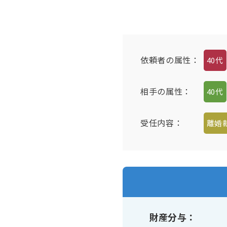
依頼者の属性
：
40代
相手の属性
：
40代
受任内容
：
離婚
財産分与