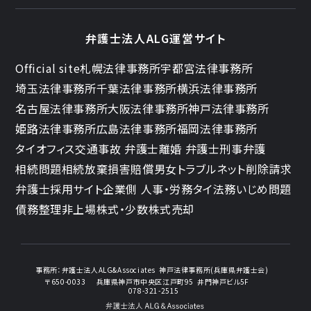
弁護士法人ALG運営サイト
Official site
札幌法律事務所
宇都宮法律事務所
埼玉法律事務所
千葉法律事務所
横浜法律事務所
名古屋法律事務所
大阪法律事務所
神戸法律事務所
姫路法律事務所
広島法律事務所
福岡法律事務所
タイオフィス
交通事故 弁護士
離婚 弁護士
刑事弁護
相続問題
相続放棄
損害賠償
男女トラブル
ネット削除請求
弁護士採用サイト
企業側 人事・労務
タイ法務
いじめ問題
債務整理
非上場株式・少数株式売却
事務所：
弁護士法人ALG&Associates
神戸法律事務所(兵庫県弁護士会)
〒650-0033
兵庫県神戸市中央区江戸町95
井門神戸ビル5F
078-321-2515