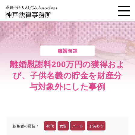
神戸法律事務所
メニ
離婚問題
離婚慰謝料200万円の獲得およ
び、子供名義の貯金を財産分
与対象外にした事例
依頼者の属性
：
40代
女性
パート
子供あり