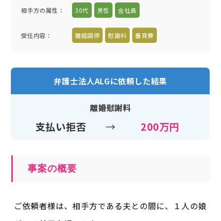
相手方の属性
：
30代
男性
会社員
受任内容
：
離婚調停
慰謝料
養育費
弁護士法人ALGに依頼した結果
離婚慰謝料
支払い拒否
→
200万円
事案の概要
ご依頼者様は、相手方である夫との間に、１人の娘