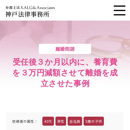
神戸法律事務所
メニ
離婚問題
受任後３か月以内に、養育費
を３万円減額させて離婚を成
立させた事例
依頼者の属性
：
40代
男性
会社員
5歳の子供