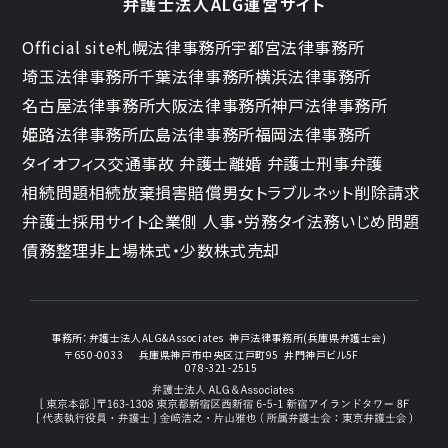
弁護士法人ALG運営サイト
Official site
札幌法律事務所
宇都宮法律事務所
埼玉法律事務所
千葉法律事務所
横浜法律事務所
名古屋法律事務所
大阪法律事務所
神戸法律事務所
姫路法律事務所
広島法律事務所
福岡法律事務所
タイオフィス
交通事故 弁護士
離婚 弁護士
刑事弁護
相続問題
相続放棄
損害賠償
男女トラブル
ネット削除請求
弁護士採用サイト
企業側 人事・労務
タイ法務
いじめ問題
債務整理
非上場株式・少数株式売却
事務所：
弁護士法人ALG&Associates
神戸法律事務所(兵庫県弁護士会)
〒650-0033
兵庫県神戸市中央区江戸町95
井門神戸ビル5F
078-321-2515