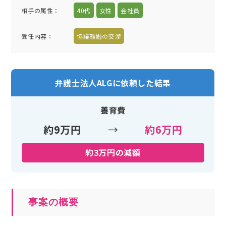
相手の属性
：
40代
女性
会社員
受任内容
：
協議離婚の交渉
弁護士法人ALGに依頼した結果
養育費
約9万円
→
約6万円
約3万円の減額
事案の概要