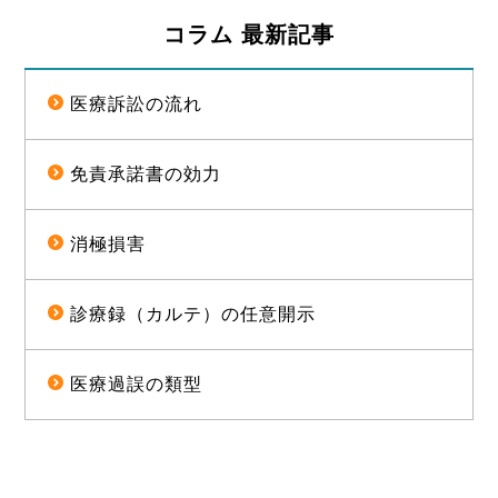
致します。開示等の請求は下記までお申し付けくださ
コラム 最新記事
い。
【お問い合わせ先】
医療訴訟の流れ
弁護士法人ALG&Associates
電話 03-6258-0960 Eメール pms@avance-
lg.com
免責承諾書の効力
個人情報を与えることの任意性及び当該情報を与えな
消極損害
かった場合に本人に生じる結果
個人情報の提出は任意であり、ご提供いただけない場
合、法律事務を受任出来ない、もしくは法律事務の遂
診療録（カルテ）の任意開示
行に制限が生じることがあります。
医療過誤の類型
お客様へのサービス向上の為にお客様サポートセンタ
ーより、ＣＳ調査と致しまして、当法人のサービスに
つきご意見をいただくために、メール、お電話をかけ
させていただく場合がございますのでご了承くださ
い。