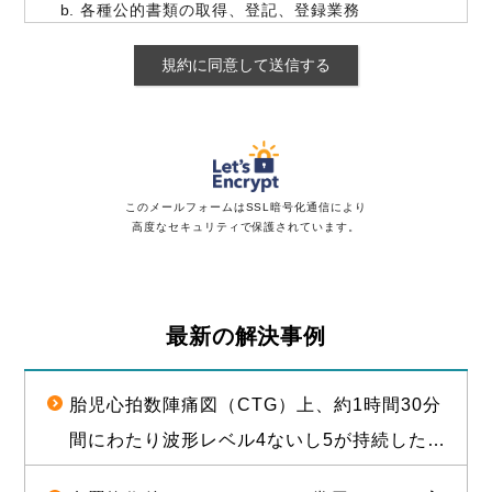
各種公的書類の取得、登記、登録業務
各種照会業務
各種連絡
各種リーガルサービスの紹介及び提供
事件の当事者（患者、遺族を含む。）を特定でき
ない方法で、当法人の取扱事例として、シンポジ
ウム若しくはセミナーその他の講演活動において
発表すること又は当法人が運営するインターネッ
ト上のサイト、当法人以外の第三者が運営し当法
このメールフォームはSSL暗号化通信により
人若しくは所属弁護士の情報を掲載するインター
高度なセキュリティで保護されています。
ネット上のサイト、当法人のパンフレット、当法
人が関与する書籍若しくは論文その他の当法人が
関与する媒体への掲載
最新の解決事例
第三者への提供・開示
個人情報を次の第三者等に提供・開示する場合があり
ます。
胎児心拍数陣痛図（CTG）上、約1時間30分
家庭裁判所、簡易裁判所、地方裁判所、高等裁判
間にわたり波形レベル4ないし5が持続した後
所、最高裁判所。
市区町村役場（戸籍等の書類徴求を行う場合な
に経膣分娩された児が脳性麻痺となったこと