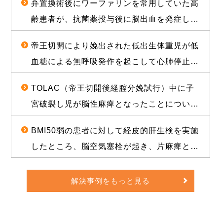
ど）。
弁置換術後にワーファリンを常用していた高
について、1億2000万円（産科医療補償制度
相手方に代理人弁護士が就いた場合、その弁護
齢患者が、抗菌薬投与後に脳出血を発症し常
士。
補償金既払金を含む）で訴訟上の和解が成立
その他、法律事務に関連する個人及び団体。
時要介護状態となったことについて、和解が
した事例
法律事務に関連して、その他の第三者へ個人情報を提
帝王切開により娩出された低出生体重児が低
成立し、役務提供分を含め約1億2000万円相
供する必要が生じた場合は、その都度、書面による同
血糖による無呼吸発作を起こして心肺停止に
意を求めます。
当の経済的利益を確保した事例
陥り、脳性麻痺となったことについて、1億
TOLAC（帝王切開後経腟分娩試行）中に子
3500万円の和解が成立した事例
個人情報の取扱いの委託
宮破裂し児が脳性麻痺となったことについ
当法人が定める水準を満たしている委託先に個人情報
の取扱いを委託することがあります。委託先とは機密
て、敗訴のリスクが高いと思われる状況か
保持契約を交わし、委託する個人情報の安全管理が図
BMI50弱の患者に対して経皮的肝生検を実施
られるよう、委託先に対する必要、かつ、適切な監督
ら、賠償金と給付金を合わせて約1億5000万
を行います。
したところ、脳空気塞栓が起き、片麻痺とな
円相当の経済的利益を確保した事例
ったことについて、訴訟上の判決され、遅延
開示等手続き
損害金や訴訟費用を合わせて約1億5000万円
解決事例をもっと見る
個人情報の利用目的の通知、開示、内容の訂正、追加
の経済的利益を確保した事例
又は削除、利用の停止、消去又は第三者への提供の停
止および第三者提供の記録の開示（以下「開示等」と
いう）を求められた場合には、適切、かつ迅速に対応